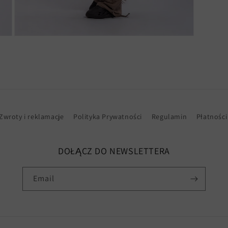
Open
media
3
in
modal
Zwroty i reklamacje
Polityka Prywatności
Regulamin
Płatności
DOŁĄCZ DO NEWSLETTERA
Email