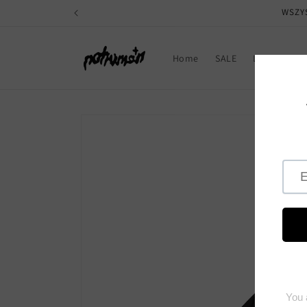
Skip to
WSZY
content
Home
SALE
LAST PIECES 
Skip to
product
information