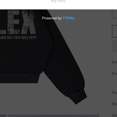
Qua
Kr
Pr
Wy
Bl
Sk