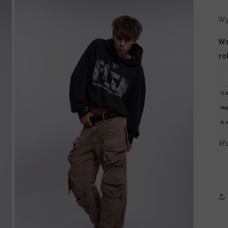
Wy
Ws
ro
Mo